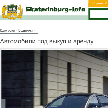
Подать об
Категории
»
Водители
»
Автомобили под выкуп и аренду