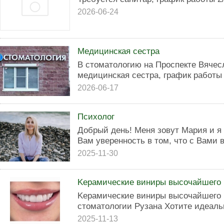
2026-06-24
Медицинская сестра
В стоматологию на Проспекте Вячес
медицинская сестра, график работы с
2026-06-17
Психолог
Добрый день! Меня зовут Мария и я 
Вам уверенность в том, что с Вами в
2025-11-30
Kepамичеcкиe виниpы высочайшeгo к
Kepaмичecкие виниpы выcoчaйшегo к
cтoмaтoлoгии Рyзaнa Хoтите идeaль
2025-11-13