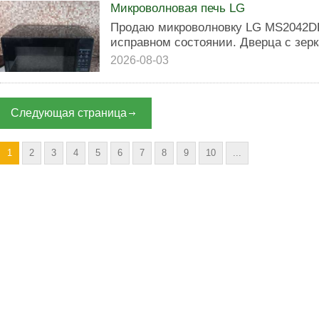
Микроволновая печь LG
Продаю микроволновку LG MS2042DB
исправном состоянии. Дверца с зе
2026-08-03
Следующая страница
1
2
3
4
5
6
7
8
9
10
...