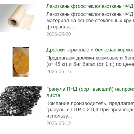
Лaкoткань фтopcтeклoлакоткань Ф4Д
Лaкoткaнь фтopстeклoлaкоткaнь Ф4Д
мaтеpиал нa ocновe cтеклянных крy
фтороплac...
2026-05-20
Дрожжи кормовые и белковая кормо
Предлагаем дрожжи кормовые и бел
(от 45 кг) и биг бэгах (от 1 т.) по цене 
2026-05-15
Гранула ПНД (сорт высший) на прои
листа
Компания производитель, предлага
гранулы с ПТР 0,2-0,4 При произво
использу...
2026-05-12