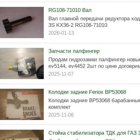
RG108-71010 Вал
Вал главной передачи редуктора хо
3S KX36-2 RG108-71010
2026-01-13
Запчасти палфингер
Продам гидрозамки палфингер новые
ev5144, ev4452 2шт по цене договри
2025-11-07
Колодки задние Fenox BP53068
Колодки задние BP53068 барабанные
комплект
2025-11-06
Стойка стабилизатора ТДК для ГАЗ 