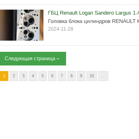
ГБЦ Renault Logan Sandero Largus 1.4
Головка блока цилиндров RENAULT K
2024-11-28
Следующая страница
1
2
3
4
5
6
7
8
9
10
...