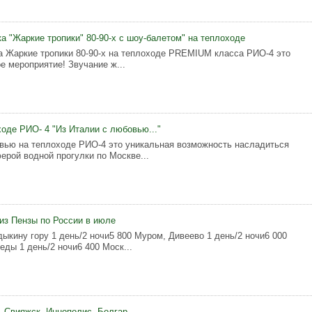
а "Жаркие тропики" 80-90-х с шоу-балетом" на теплоходе
а Жаркие тропики 80-90-х на теплоходе PREMIUM класса РИО-4 это
е мероприятие! Звучание ж...
ходе РИО- 4 "Из Италии с любовью..."
вью на теплоходе РИО-4 это уникальная возможность насладиться
ерой водной прогулки по Москве...
из Пензы по России в июле
дыкину гору 1 день/2 ночи5 800 Муром, Дивеево 1 день/2 ночи6 000
еды 1 день/2 ночи6 400 Моск...
, Свияжск, Иннополис, Болгар