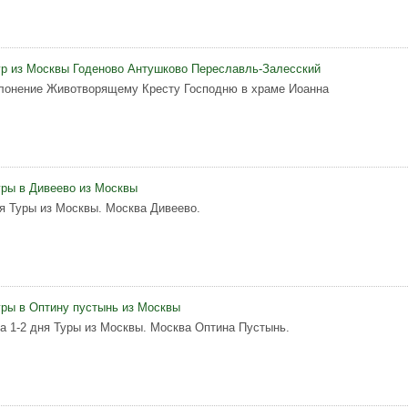
р из Москвы Годеново Антушково Переславль-Залесский
клонение Животворящему Кресту Господню в храме Иоанна
ры в Дивеево из Москвы
ня Туры из Москвы. Москва Дивеево.
ры в Оптину пустынь из Москвы
а 1-2 дня Туры из Москвы. Москва Оптина Пустынь.