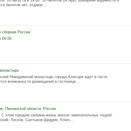
ла *26 августа в 19:00* 10 билетов 2й Ярус Шикарная видимость и
се билетов нет, отдаем...
 сборная России
 09.06.
 монастырь
ский Новодевичий монастырь города Алатыря ждет в гости
тся возможности размещения в гостинице...
зе, Пензенской области, России
 С этим городом связана жизнь многих замечательных людей:
ский, Лесков, Салтыков-Щедрин, Ключ...