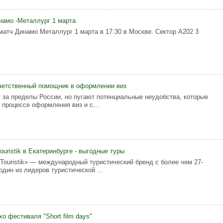
намо -Металлург 1 марта
матч Динамо Металлург 1 марта в 17:30 в Москве. Сектор А202 3
тветственный помощник в оформлении виз
 за пределы России, но пугают потенциальные неудобства, которые
 процессе оформления виз и с...
uristik в Екатеринбурге - выгодные туры
Touristik» — международный туристический бренд с более чем 27-
один из лидеров туристической ...
о фестиваля "Short film days"