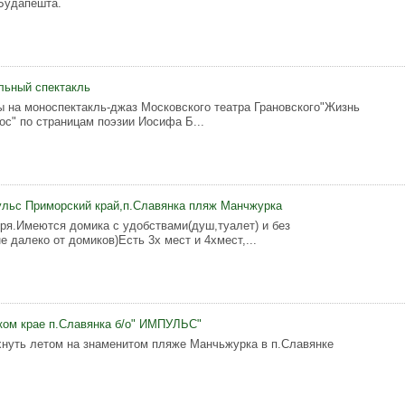
Будапешта.
льный спектакль
 на моноспектакль-джаз Московского театра Грановского"Жизнь
ос" по страницам поэзии Иосифа Б...
льс Приморский край,п.Славянка пляж Манчжурка
оря.Имеются домика с удобствами(душ,туалет) и без
е далеко от домиков)Есть 3х мест и 4хмест,...
ком крае п.Славянка б/о" ИМПУЛЬС"
нуть летом на знаменитом пляже Манчьжурка в п.Славянке