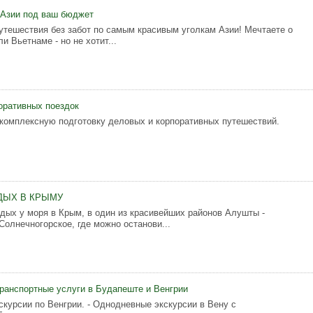
 Азии под ваш бюджет
путешествия без забот по самым красивым уголкам Азии! Мечтаете о
и Вьетнаме - но не хотит...
оративных поездок
комплексную подготовку деловых и корпоративных путешествий.
ДЫХ В КРЫМУ
дых у моря в Крым, в один из красивейших районов Алушты -
Солнечногорское, где можно останови...
транспортные услуги в Будапеште и Венгрии
скурсии по Венгрии. - Однодневные экскурсии в Вену с