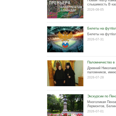
Новый театр Кама
слышимость В кас
2026-08-05
Билеты на футбол
Билеты на футбол
2026-07-31
Паломничество в
Древний Николаев
паломников, имею
2026-07-28
Экскурсии по Пен
Многоликая Пенза
Лермонтов, Белин
2026-07-01