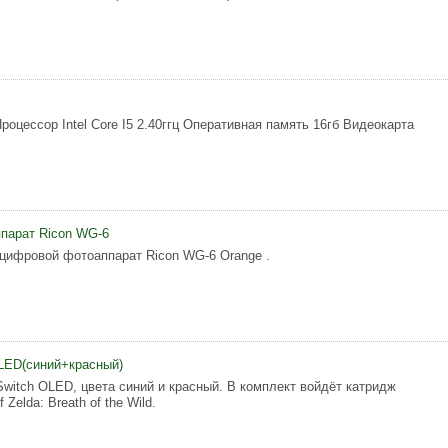
роцессор Intel Core I5 2.40ггц Оперативная память 16гб Видеокарта
парат Ricon WG-6
цифровой фотоаппарат Ricon WG-6 Orange .
OLED(синий+красный)
Switch OLED, цвета синий и красный. В комплект войдёт катридж
 Zelda: Breath of the Wild.