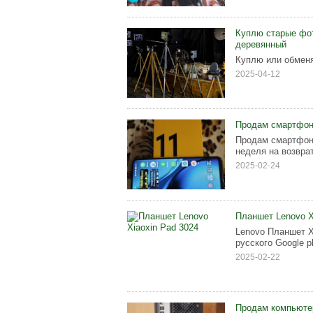
Куплю старые фот
деревянный
Куплю или обменя
2025-04-12
Продам смартфон 
Продам смартфон 
неделя на возвра
2025-02-24
Планшет Lenovo X
Lenovo Планшет X
русского Google p
2025-02-22
Продам компьюте