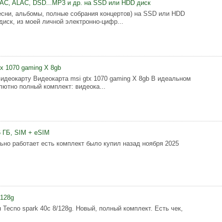
AC, ALAC, DSD...МР3 и др. на SSD или HDD диск
есни, альбомы, полные собрания концертов) на SSD или HDD
диск, из моей личной электронно-цифр...
x 1070 gaming X 8gb
идеокарту Видеокарта msi gtx 1070 gaming X 8gb В идеальном
лютно полный комплект: видеока...
6 ГБ, SIM + eSIM
ьно работает есть комплект было купил назад ноября 2025
/128g
Tecno spark 40c 8/128g. Новый, полный комплект. Есть чек,