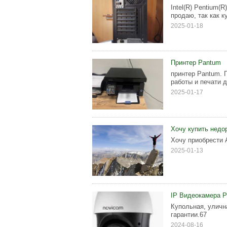
Intel(R) Pentium(
продаю, так как к
2025-01-18
Принтер Pantum
принтер Pantum. 
работы и печати д
2025-01-17
Хочу купить недо
Хочу приобрести 
2025-01-13
IP Видеокамера 
Купольная, уличн
гарантии.67
2024-08-16