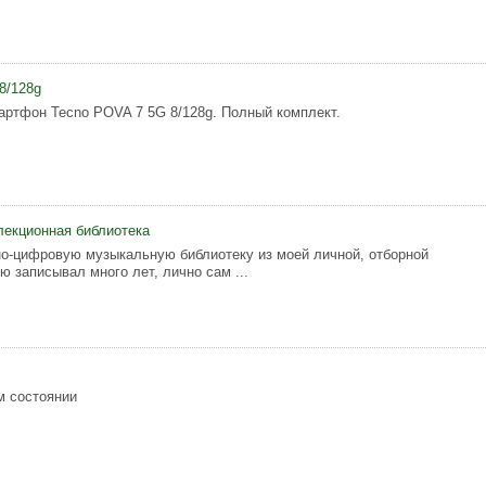
8/128g
ртфон Tecno POVA 7 5G 8/128g. Полный комплект.
екционная библиотека
о-цифровую музыкальную библиотеку из моей личной, отборной
ю записывал много лет, лично сам ...
м состоянии