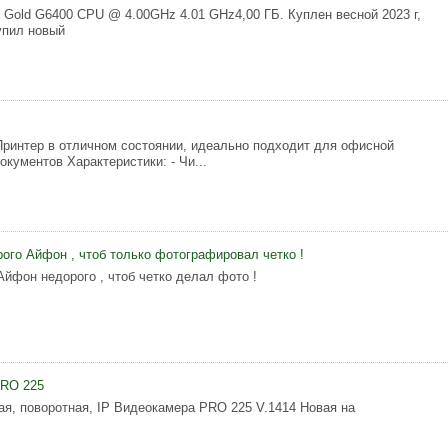
R) Gold G6400 CPU @ 4.00GHz 4.01 GHz4,00 ГБ. Куплен весной 2023 г,
упил новый
Принтер в отличном состоянии, идеально подходит для офисной
окументов Характеристики: - Чи...
рого Айфон , чтоб только фотографировал четко !
Айфон недорого , чтоб четко делал фото !
PRO 225
ая, поворотная, IP Видеокамера PRO 225 V.1414 Новая на