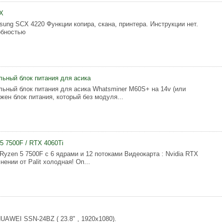
X
ng SCX 4220 Функции копира, скана, принтера. Инструкции нет.
обностью
ьный блок питания для асика
ьный блок питания для асика Whatsminer M60S+ на 14v (или
жен блок питания, который без модуля...
5 7500F / RTX 4060Ti
Ryzеn 5 7500F с 6 ядрами и 12 потоками Видеокарта : Nvidiа RТХ
нении от Раlit холодная! Оп...
UAWEI SSN-24BZ ( 23.8" , 1920x1080).