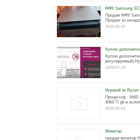
МФУ Samsung SC
Продам МФУ Samsu
Продаю за ненад
2025-08-20
Куплю дополнител
Куплю дополнител
регулируемый) Ну
2025-07-19
Игровой пк Ryzen 
Процессор : АМD 
4060 Тi gb в испол
2025-06-24
Монитор
продам монитор H